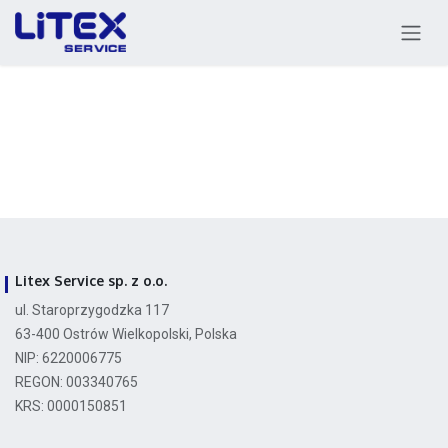
Skip to Content
Litex Service sp. z o.o.
ul. Staroprzygodzka 117
63-400 Ostrów Wielkopolski, Polska
NIP: 6220006775
REGON: 003340765
KRS: 0000150851