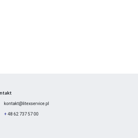
ntakt
kontakt@litexservice.pl
+
48 62 737 57 00