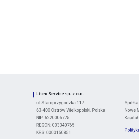
Litex Service sp. z o.o.
ul. Staroprzygodzka 117
Spółka
63-400 Ostrów Wielkopolski, Polska
Nowe Mi
NIP: 6220006775
Kapitał
REGON: 003340765
Polity
KRS: 0000150851